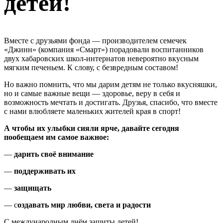
детей!
Вместе с друзьями фонда — производителем семечек
«Джинн» (компания «Смарт») порадовали воспитанников
двух хабаровских школ-интернатов невероятно вкусным
мягким печеньем. К слову, с безвредным составом!
Но важно помнить, что мы дарим детям не только вкусняшки,
но и самые важные вещи — здоровье, веру в себя и
возможность мечтать и достигать. Друзья, спасибо, что вместе
с нами влюбляете маленьких жителей края в спорт!
А чтобы их улыбки сияли ярче, давайте сегодня
пообещаем им самое важное:
—
дарить своё внимание
—
поддерживать их
—
защищать
— с
оздавать мир любви, света и радости
C международным днём защиты детей!